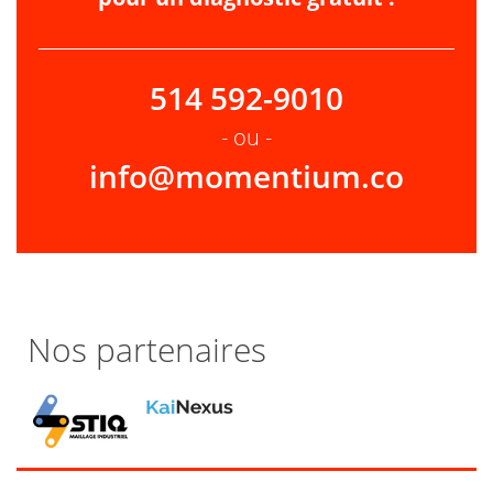
514 592-9010
- ou -
info@momentium.co
Nos partenaires